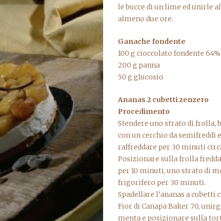
le bucce di un lime ed unirle a
almeno due ore.
Ganache fondente
100 g cioccolato fondente 64%
200 g panna
50 g glucosio
Ananas 2 cubetti zenzero
Procedimento
Stendere uno strato di frolla,
con un cerchio da semifreddi e
raffreddare per 30 minuti circ
Posizionare sulla frolla fredda
per 10 minuti, uno strato di m
frigorifero per 30 minuti.
Spadellare l’ananas a cubetti 
Fior di Canapa Baker 70, unirgl
menta e posizionare sulla to