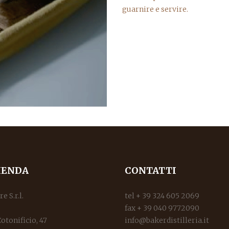
guarnire e servire.
IENDA
CONTATTI
e S.r.l.
tel + 39 324 605 2069
fax + 39 040 9772090
Cotonificio, 47
info@bakerdistilleria.it