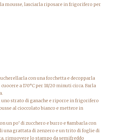
lla mousse, lasciarla riposare in frigorifero per
 bucherellarla con una forchetta e decopparla
 cuocere a 170°C per 18/20 minuti circa. Farla
a.
 uno strato di ganache e riporre in frigorifero
ousse al cioccolato bianco e mettere in
con un po’ di zucchero e burro e ﬂambarla con
i una grattata di zenzero e un trito di foglie di
rta, rimuovere lo stampo da semifreddo