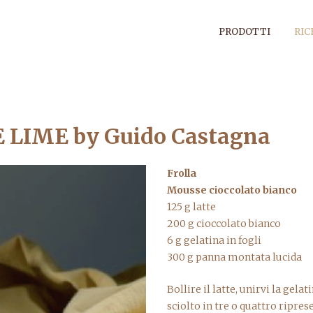
PRODOTTI
RIC
LIME by Guido Castagna
Frolla
Mousse cioccolato bianco
125 g latte
200 g cioccolato bianco
6 g gelatina in fogli
300 g panna montata lucida
Bollire il latte, unirvi la gel
sciolto in tre o quattro ripr