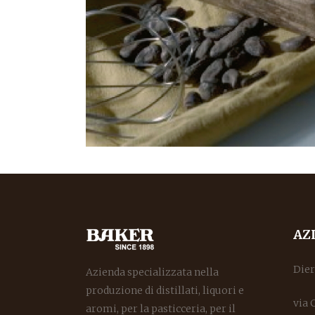
AZ
Dierr
Azienda specializzata nella
produzione di distillati, liquori e
via 
aromi, per la pasticceria, per il