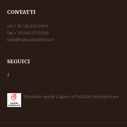
CONTATTI
tel + 39 324 605 2069
fax + 39 040 9772090
info@bakerdistilleria.it
SEGUICI
Facciamo anche Liquori e Distillati da degustare