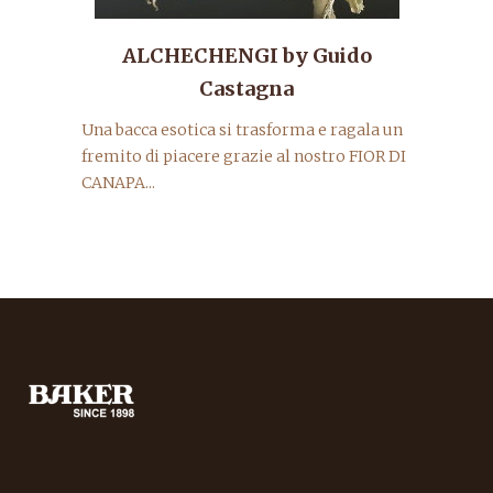
ALCHECHENGI by Guido
Castagna
Una bacca esotica si trasforma e ragala un
fremito di piacere grazie al nostro FIOR DI
CANAPA...