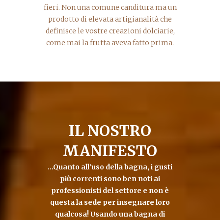
fieri. Non una comune canditura ma un
prodotto di elevata artigianalità che
definisce le vostre creazioni dolciarie,
come mai la frutta aveva fatto prima.
IL NOSTRO
MANIFESTO
…Quanto all’uso della bagna, i gusti
più correnti sono ben noti ai
professionisti del settore e non è
questa la sede per insegnare loro
qualcosa! Usando una bagna di